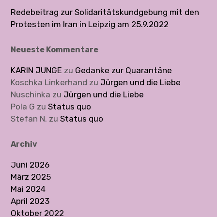
g
Redebeitrag zur Solidaritätskundgebung mit den
a
Protesten im Iran in Leipzig am 25.9.2022
t
Neueste Kommentare
i
KARIN JUNGE
zu
Gedanke zur Quarantäne
o
Koschka Linkerhand
zu
Jürgen und die Liebe
Nuschinka
zu
Jürgen und die Liebe
n
Pola G
zu
Status quo
Stefan N.
zu
Status quo
Archiv
Juni 2026
März 2025
Mai 2024
April 2023
Oktober 2022