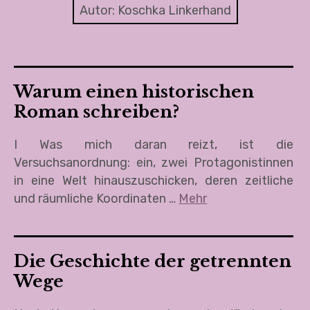
Die Irrfahrten der Anne Bonnie
Autor:
Koschka Linkerhand
Ein neuer, ein ganz anderer Ort
Um mein Leben
Warum einen historischen
Littexte
Roman schreiben?
Polittexte
I Was mich daran reizt, ist die
Versuchsanordnung: ein, zwei Protagonistinnen
About
in eine Welt hinauszuschicken, deren zeitliche
und räumliche Koordinaten …
Mehr
Audio & Video
Termine, Kontakt & Impressum
Die Geschichte der getrennten
Wege