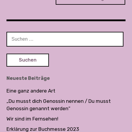
i
t
r
S
u
a
c
g
h
e
s
n
Neueste Beiträge
n
n
a
Eine ganz andere Art
a
c
„Du musst dich Genossin nennen / Du musst
h
v
Genossin genannt werden“
:
i
Wir sind im Fernsehen!
Erklärung zur Buchmesse 2023