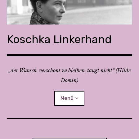
Z
u
m
I
n
Koschka Linkerhand
h
a
l
t
„der Wunsch, verschont zu bleiben, taugt nicht“ (Hilde
s
Domin)
p
r
i
Menü
n
g
e
Feministisch streiten 1 & 2
n