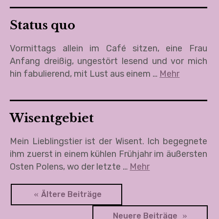
Status quo
Vormittags allein im Café sitzen, eine Frau
Anfang dreißig, ungestört lesend und vor mich
hin fabulierend, mit Lust aus einem …
Mehr
Wisentgebiet
Mein Lieblingstier ist der Wisent. Ich begegnete
ihm zuerst in einem kühlen Frühjahr im äußersten
Osten Polens, wo der letzte …
Mehr
B
Ältere Beiträge
e
Neuere Beiträge