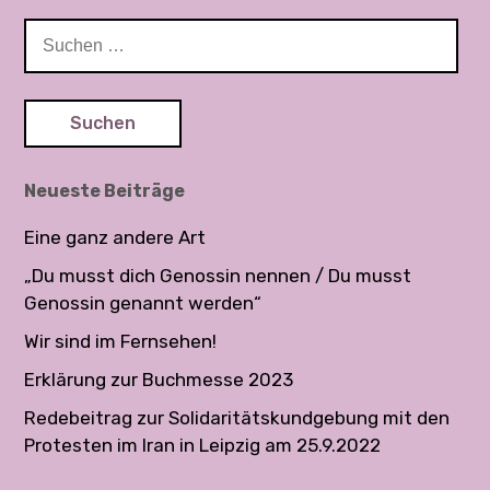
i
t
S
u
r
c
a
h
g
e
n
s
Neueste Beiträge
n
n
a
Eine ganz andere Art
a
c
v
„Du musst dich Genossin nennen / Du musst
h
Genossin genannt werden“
:
i
Wir sind im Fernsehen!
g
a
Erklärung zur Buchmesse 2023
t
Redebeitrag zur Solidaritätskundgebung mit den
Protesten im Iran in Leipzig am 25.9.2022
i