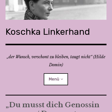
Z
u
m
I
n
Koschka Linkerhand
h
a
l
t
„der Wunsch, verschont zu bleiben, taugt nicht“ (Hilde
s
Domin)
p
r
i
Menü
n
g
e
Feministisch streiten 1 & 2
„Du musst dich Genossin
n