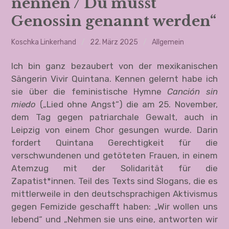
nennen / Du musst
Die Irrfahrten der Anne Bonnie
Genossin genannt werden“
Ein neuer, ein ganz anderer Ort
Koschka Linkerhand
22. März 2025
Allgemein
Um mein Leben
Ich bin ganz bezaubert von der mexikanischen
Littexte
Sängerin Vivir Quintana. Kennen gelernt habe ich
sie über die feministische Hymne
Canción sin
Polittexte
miedo
(„Lied ohne Angst“) die am 25. November,
dem Tag gegen patriarchale Gewalt, auch in
About
Leipzig von einem Chor gesungen wurde. Darin
fordert Quintana Gerechtigkeit für die
Audio & Video
verschwundenen und getöteten Frauen, in einem
Atemzug mit der Solidarität für die
Termine, Kontakt & Impressum
Zapatist*innen. Teil des Texts sind Slogans, die es
mittlerweile in den deutschsprachigen Aktivismus
gegen Femizide geschafft haben: „Wir wollen uns
lebend“ und „Nehmen sie uns eine, antworten wir