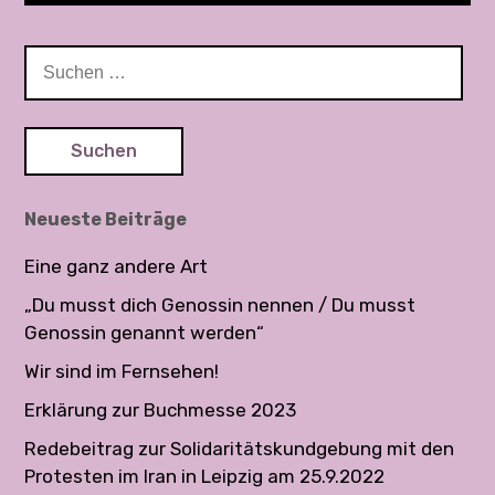
S
u
c
h
e
n
Neueste Beiträge
n
a
Eine ganz andere Art
c
„Du musst dich Genossin nennen / Du musst
h
Genossin genannt werden“
:
Wir sind im Fernsehen!
Erklärung zur Buchmesse 2023
Redebeitrag zur Solidaritätskundgebung mit den
Protesten im Iran in Leipzig am 25.9.2022