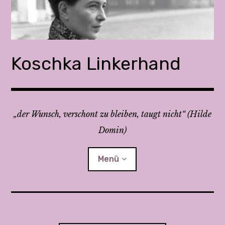
Z
u
m
I
n
Koschka Linkerhand
h
a
l
t
„der Wunsch, verschont zu bleiben, taugt nicht“ (Hilde
s
Domin)
p
r
i
Menü
n
g
e
Feministisch streiten 1 & 2
n