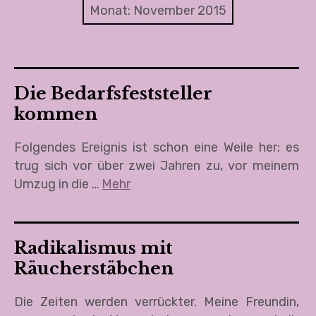
Die Irrfahrten der Anne Bonnie
Monat:
November 2015
Ein neuer, ein ganz anderer Ort
Um mein Leben
Die Bedarfsfeststeller
Littexte
kommen
Polittexte
Folgendes Ereignis ist schon eine Weile her; es
trug sich vor über zwei Jahren zu, vor meinem
About
Umzug in die …
Mehr
Audio & Video
Termine, Kontakt & Impressum
Radikalismus mit
Räucherstäbchen
Die Zeiten werden verrückter. Meine Freundin,