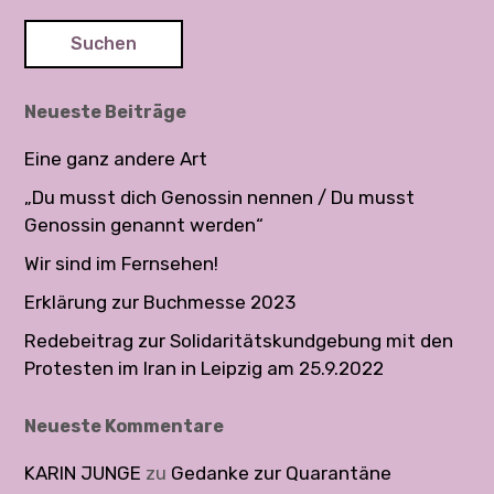
c
a
h
g
e
n
s
Neueste Beiträge
n
n
a
Eine ganz andere Art
a
c
v
„Du musst dich Genossin nennen / Du musst
h
Genossin genannt werden“
:
i
Wir sind im Fernsehen!
g
a
Erklärung zur Buchmesse 2023
t
Redebeitrag zur Solidaritätskundgebung mit den
Protesten im Iran in Leipzig am 25.9.2022
i
o
Neueste Kommentare
n
KARIN JUNGE
zu
Gedanke zur Quarantäne