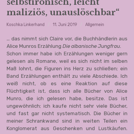
selbstironisch, leicht
Die Irrfahrten der Anne Bonnie
maliziös, unauslöschbar“
Ein neuer, ein ganz anderer Ort
Koschka Linkerhand
11. Juni 2019
Allgemein
Um mein Leben
… das nimmt sich Claire vor, die Buchhändlerin aus
Littexte
Alice Munros Erzählung
Die albanische Jungfrau
.
Schon immer habe ich Erzählungen weniger gern
Polittexte
gelesen als Romane, weil es sich nicht im selben
Maß lohnt, die Figuren ins Herz zu schließen; ein
About
Band Erzählungen enthält zu viele Abschiede. Ich
weiß nicht, ob es eine Reaktion auf diese
Audio & Video
Flüchtigkeit ist, dass ich alle Bücher von Alice
Munro, die ich gelesen habe, besitze. Das ist
Termine, Kontakt & Impressum
ungewöhnlich; ich kaufe nicht sehr viele Bücher,
und fast gar nicht systematisch. Die Bücher in
meiner Schrankwand sind in weiten Teilen ein
Konglomerat aus Geschenken und Lustkäufen.