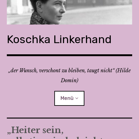
Z
u
m
I
n
Koschka Linkerhand
h
a
l
t
„der Wunsch, verschont zu bleiben, taugt nicht“ (Hilde
s
Domin)
p
r
i
Menü
n
g
e
Feministisch streiten 1 & 2
„Heiter sein,
n